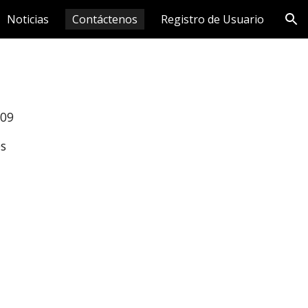
Noticias
Contáctenos
Registro de Usuario
ion
909
es